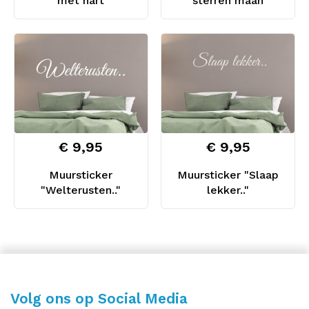
met hart
sterren maan
€ 9,95
€ 9,95
Muursticker
Muursticker "Slaap
"Welterusten.."
lekker.."
Volg ons op Social Media