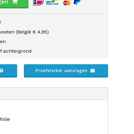
gen
n
osten (
België
€ 4,95)
gen
f achtergrond
Proefsticker aanvragen
folie