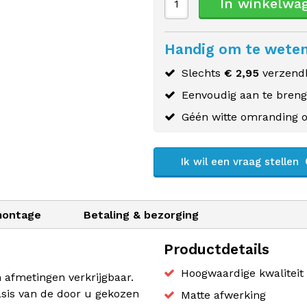
In winkelwa
Handig om te wete
Slechts
€ 2,95
verzendk
Eenvoudig aan te bren
Géén witte omranding o
Ik wil een vraag stellen
montage
Betaling & bezorging
Productdetails
Hoogwaardige kwaliteit 
n afmetingen verkrijgbaar.
sis van de door u gekozen
Matte afwerking