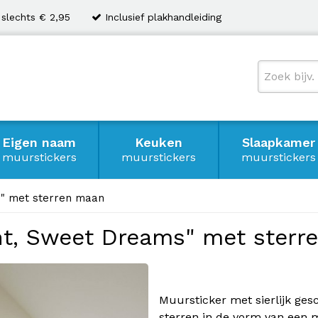
 slechts € 2,95
Inclusief plakhandleiding
Eigen naam
Keuken
Slaapkamer
muurstickers
muurstickers
muurstickers
s" met sterren maan
ht, Sweet Dreams" met sterr
Muursticker met sierlijk ge
sterren in de vorm van een 