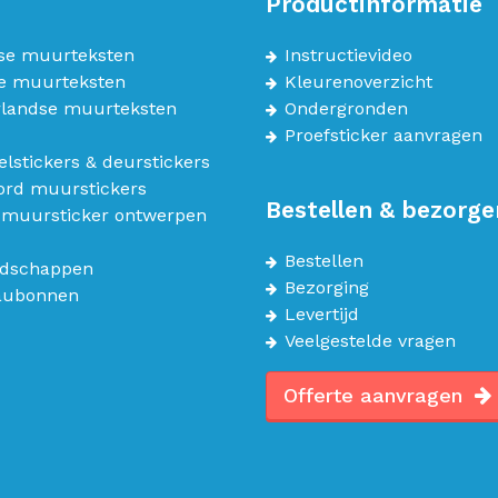
Productinformatie
se muurteksten
Instructievideo
e muurteksten
Kleurenoverzicht
landse muurteksten
Ondergronden
Proefsticker aanvragen
lstickers & deurstickers
bord muurstickers
Bestellen & bezorge
 muursticker ontwerpen
Bestellen
dschappen
Bezorging
aubonnen
Levertijd
Veelgestelde vragen
Offerte aanvragen