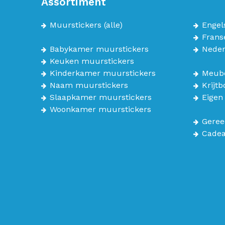
Assortiment
Muurstickers
(alle)
Engel
Frans
Babykamer muurstickers
Neder
Keuken muurstickers
Kinderkamer muurstickers
Meube
Naam muurstickers
Krijt
Slaapkamer muurstickers
Eigen
Woonkamer muurstickers
Geree
Cade