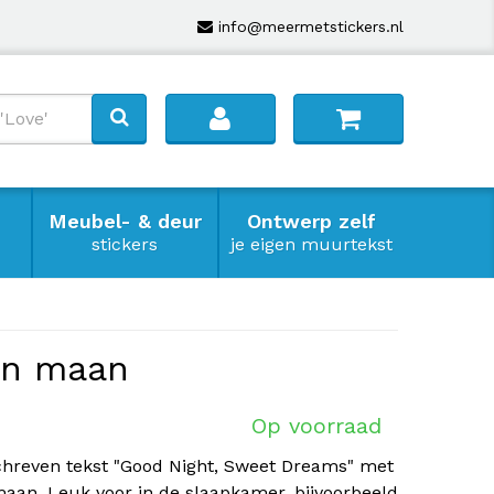
info@meermetstickers.nl
Meubel- & deur
Ontwerp zelf
stickers
je eigen muurtekst
en maan
Op voorraad
schreven tekst "Good Night, Sweet Dreams" met
maan. Leuk voor in de slaapkamer, bijvoorbeeld