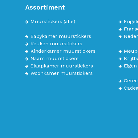
Assortiment
Muurstickers
(alle)
Engel
Frans
Babykamer muurstickers
Neder
Keuken muurstickers
Kinderkamer muurstickers
Meube
Naam muurstickers
Krijt
Slaapkamer muurstickers
Eigen
Woonkamer muurstickers
Geree
Cade