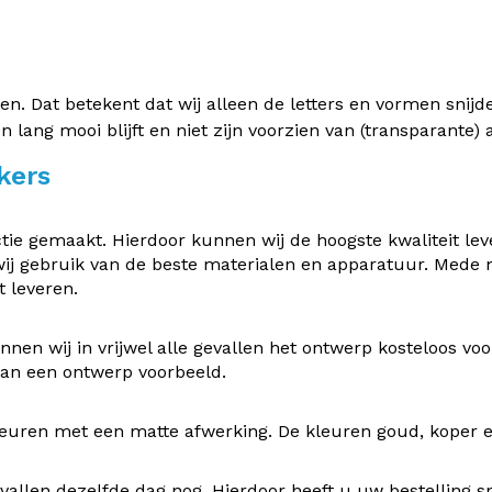
 Dat betekent dat wij alleen de letters en vormen snijden 
en lang mooi blijft en niet zijn voorzien van (transparante
kers
e gemaakt. Hierdoor kunnen wij de hoogste kwaliteit leve
ij gebruik van de beste materialen en apparatuur. Mede
 leveren.
nen wij in vrijwel alle gevallen het ontwerp kosteloos v
 van een ontwerp voorbeeld.
uren met een matte afwerking. De kleuren goud, koper en z
vallen dezelfde dag nog. Hierdoor heeft u uw bestelling s