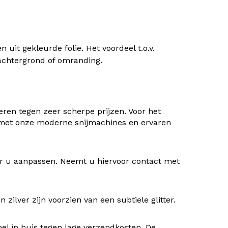
uit gekleurde folie. Het voordeel t.o.v.
) achtergrond of omranding.
ren tegen zeer scherpe prijzen. Voor het
 met onze moderne snijmachines en ervaren
oor u aanpassen. Neemt u hiervoor contact met
ilver zijn voorzien van een subtiele glitter.
nel in huis tegen lage verzendkosten. De