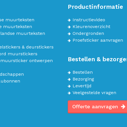
Productinformatie
se muurteksten
Instructievideo
e muurteksten
Kleurenoverzicht
landse muurteksten
Ondergronden
Proefsticker aanvragen
lstickers & deurstickers
bord muurstickers
Bestellen & bezorge
 muursticker ontwerpen
Bestellen
dschappen
Bezorging
aubonnen
Levertijd
Veelgestelde vragen
Offerte aanvragen