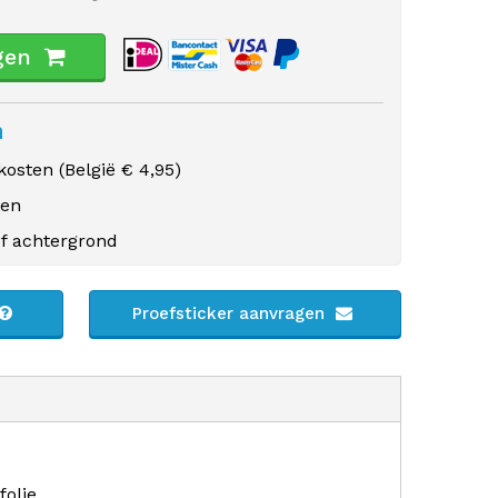
gen
n
osten (
België
€ 4,95)
gen
f achtergrond
Proefsticker aanvragen
folie