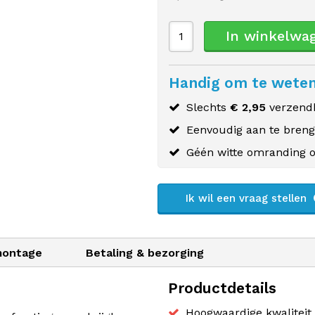
In winkelwa
Handig om te wete
Slechts
€ 2,95
verzendk
Eenvoudig aan te bren
Géén witte omranding o
Ik wil een vraag stellen
montage
Betaling & bezorging
Productdetails
Hoogwaardige kwaliteit 