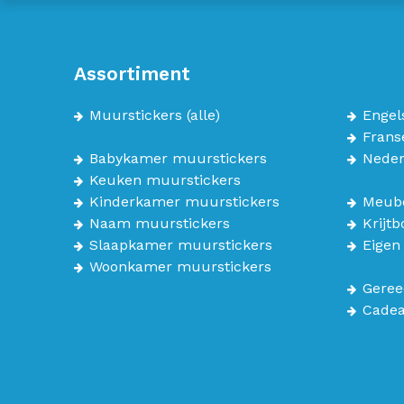
Assortiment
Muurstickers
(alle)
Engel
Frans
Babykamer muurstickers
Neder
Keuken muurstickers
Kinderkamer muurstickers
Meube
Naam muurstickers
Krijt
Slaapkamer muurstickers
Eigen
Woonkamer muurstickers
Geree
Cade