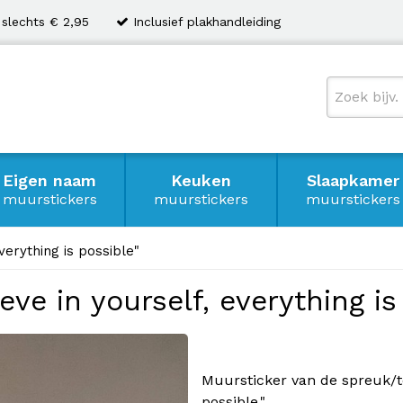
 slechts € 2,95
Inclusief plakhandleiding
Eigen naam
Keuken
Slaapkamer
muurstickers
muurstickers
muurstickers
verything is possible"
eve in yourself, everything is
Muursticker van de spreuk/tek
possible.".